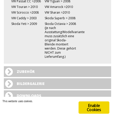
VW Passat CC >2006
VW Tiguan > 2008
VW Touran > 2010
VW Amarock >2010
VW Scirocco >2008
VW Sharan >2010
VW Caddy > 2003
Skoda Superb > 2008
Skoda Yeti > 2009
Skoda Octavia > 2008
(Je nach
Ausstattung/Modellvariante
muss zusätzlich eine
original Skoda-
Blende montiert
werden. Diese gehört
NICHT zum
Lieferumfang.)
ZUBEHÖR
BILDERGALERIE
DOWNLOADS
This website uses cookies.
Enable
Cookies