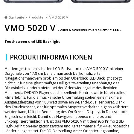
Startseite
Produkte
VMO 5020 V
VMO 5020 V
- 2DIN Naviceiver mit 17,8 cm/7“ LCD-
Touchscreen und LED Backlight
PRODUKTINFORMATIONEN
Mit dem gestochen scharfen LCD-Bildschirm des VMO 5020 V mit einer
Diagonale von 17,8 cm behält man auch bei komplizierten
Navigationsmanövern problemlos den Überblick. LED Backlight sorgt
nicht nur für eine gleichmäßige Helligkeitsverteilung unabhängig des
Blickwinkels sondern bietet bei der Videowiedergabe des flexiblen
Multimedia DVD/CD-Players auch exzellente Kontrastwerte für ein tolles
Filmerlebnis. Für die musikalische Untermalung stehen eine maximale
Ausgangsleistung von 180 Watt sowie ein 9-Band-Equalizer parat. Dank
des Touchscreens, der für optimales Ansprechverhalten eigens kalibriert
werden kann, fällt die Bedienung des On-Screen-Displays in Deutsch oder
Englisch sehr leicht. Damit das Navigieren ebenso mühelos und
unkompliziert funktioniert, ist das VMO 5020 V mit dem iGo Primo 2 3D
High-Definition-Navigationssystem und Kartenmaterial für 44 europäische
Länder ausgestattet. Die 3D-Darstellung vieler Orientierungspunkte,